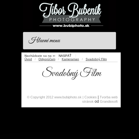
Hlavné menu
Nachádzate sa na:
NASPÄŤ
⋮
➜
Úvod
/
Odporúčam
/
Kameraman
/
Svadobný Film
Svadobný Film
|
© Copyright 2012 www.bubiphoto.sk |
Cookies
Tvorba web
od
stránok
Grandiosoft