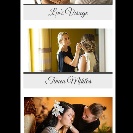
Liv's Visage
Tìmea Miklòs