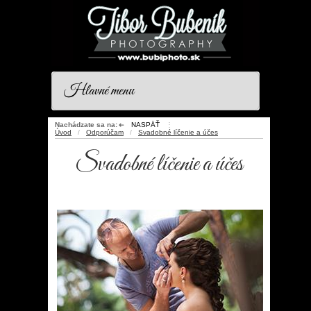
Hlavné menu
Nachádzate sa na:
NASPÄŤ
⋮
➜
Úvod
/
Odporúčam
/
Svadobné líčenie a účes
Svadobné líčenie a účes