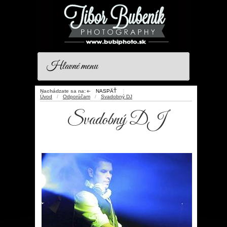
Hlavné menu
Nachádzate sa na:
NASPÄŤ
⋮
➜
Úvod
/
Odporúčam
/
Svadobný DJ
Svadobný DJ