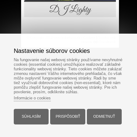
DJ Lighty
|
© Copyright 2012 www.bubiphoto.sk |
Cookies
Tvorba web
od
stránok
Grandiosoft
Nastavenie súborov cookies
Na fungovanie našej webovej stránky používame nevyhnutné
cookies (essential cookies) umožňujúce realizovať základné
funkcionality webovej stránky. Tieto cookies môžete zakázať
zmenou nastavení Vášho internetového prehliadača, čo však
môže ovplyvniť fungovanie webovej stránky. Radi by sme
tiež využívali dobrovoľné cookies (non-essential), ktoré nám
pomôžu zlepšiť fungovanie našej webovej stránky. Pre ich
povolenie, prosím, odkliknite súhlas.
Informácie o cookies
SÚHLASÍM
PRISPÔSOBIŤ
ODMIETNUŤ