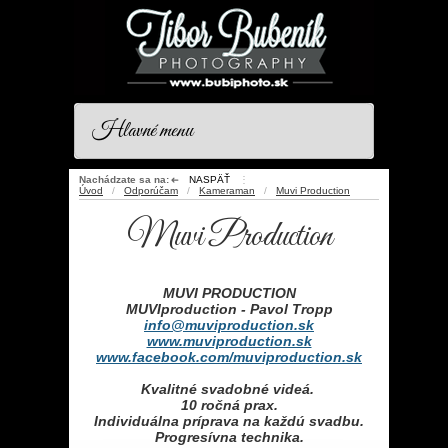
Hlavné menu
Nachádzate sa na:
NASPÄŤ
⋮
➜
Úvod
/
Odporúčam
/
Kameraman
/
Muvi Production
Muvi Production
MUVI PRODUCTION
MUVIproduction - Pavol Tropp
info@muviproduction.sk
www.muviproduction.sk
www.facebook.com/muviproduction.sk
Kvalitné svadobné videá.
10 ročná prax.
Individuálna príprava na každú svadbu.
Progresívna technika.