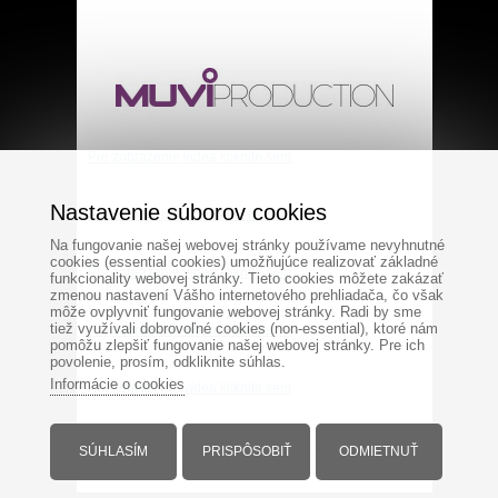
Pre zobrazenie videa kliknite sem
Nastavenie súborov cookies
Pre zobrazenie videa kliknite sem
Na fungovanie našej webovej stránky používame nevyhnutné
cookies (essential cookies) umožňujúce realizovať základné
Pre zobrazenie videa kliknite sem
funkcionality webovej stránky. Tieto cookies môžete zakázať
zmenou nastavení Vášho internetového prehliadača, čo však
môže ovplyvniť fungovanie webovej stránky. Radi by sme
tiež využívali dobrovoľné cookies (non-essential), ktoré nám
Pre zobrazenie videa kliknite sem
pomôžu zlepšiť fungovanie našej webovej stránky. Pre ich
povolenie, prosím, odkliknite súhlas.
Informácie o cookies
Pre zobrazenie videa kliknite sem
SÚHLASÍM
PRISPÔSOBIŤ
ODMIETNUŤ
|
© Copyright 2012 www.bubiphoto.sk |
Cookies
Tvorba web
od
stránok
Grandiosoft