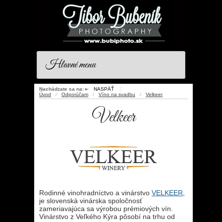
Hlavné menu
Nachádzate sa na:
NASPÄŤ
⋮
➜
Úvod
/
Odporúčam
/
Víno na svadbu
/
Velkeer
Velkeer
Rodinné vinohradníctvo a vinárstvo
VELKEER
,
je slovenská vinárska spoločnosť
zameriavajúca sa výrobou prémiových vín.
Vinárstvo z Veľkého Kýra pôsobí na trhu od