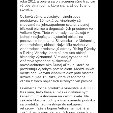
roku 2011 a opiera sa o viacgeneračnú tradíciu
výroby vína rodiny, ktorá siaha až do 18teho
storočia.
Celková výmera vlastných vinohradov
predstavuje 10 hektárov, vinohrady sú
situované na juhozápadnom svahu, vtesnej
blízkosti pivnice a degustačných priestorov vo
Veľkom Kýre. Tieto vinohrady nachádzajú v
jednej z najlepšej a najstaršej oblasti na
pestovanie hrozna na Slovensku – v Nitrianskej
vinohradníckej oblasti. Najväčšiu rozlohu vo
vinohradoch predstavujú odrody Rizling Rýnsky
a Rizling Vlašský, ktoré sú pre túto oblasť
historicky významné. V mladej výsadbe má
vinárstvo vysadené aj slovenské
novošlachtence ako Dunaj aDevín, ktoré sa
prezentujú vysokým potenciálom. Medzi unikát
medzi ponúkanými vínami taktiež patrí vlastné
ružové cuvée Tri Ruže, ktoré každoročne
vzniká z troch najlepších ružových vín pivnice.
Priemerná ročná produkcia vinárstva je 40 000
fliaš vína, tieto fľaše sú vďaka distribučným
kanálom umiestňované na celom svete. Na
základe filozofie rodiny a manažmentu podniku
sa produkty neumiestňujú do nákupných
reťazcov, fľaše s logom Velkeer je možné si
zakúpiť len v špecializovaných predajniach, vo